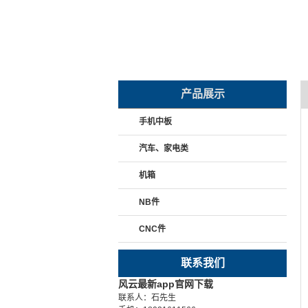
产品展示
手机中板
汽车、家电类
机箱
NB件
CNC件
联系我们
风云最新app官网下载
联系人：石先生