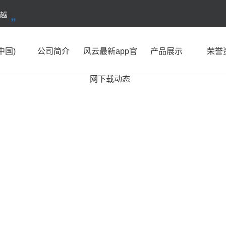
中国)
公司简介
风云最新app官
产品展示
荣誉
网下载动态