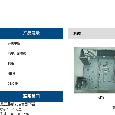
产品展示
机箱
手机中板
汽车、家电类
机箱
NB件
CNC件
联系我们
机箱
风云最新app官网下载
第
联系人：石先生
手机：18021611566