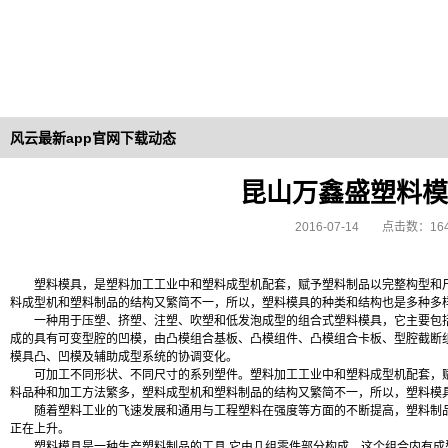
风云最新app官网下载动态
昆山万鑫盛塑料模
2016-07-14
点击数：16
塑料模具，是塑料加工工业中和塑料成型机配套，赋予塑料制品以完整构型和
料成型机和塑料制品的结构又繁简不一，所以，塑料模具的种类和结构也是多种多
一种用于压塑、挤塑、注塑、吹塑和低发泡成型的组合式塑料模具，它主要包
成的具有可变型腔的凹模，由凸模组合基板、凸模组件、凸模组合卡板、型腔截断
模具凸、凹模及辅助成型系统的协调变化。
可加工不同形状、不同尺寸的系列塑件。塑料加工工业中和塑料成型机配套，
料品种和加工方法繁多，塑料成型机和塑料制品的结构又繁简不一，所以，塑料模
随着塑料工业的飞速发展和通用与工程塑料在强度等方面的不断提高，塑料制
正在上升。
塑料模具是一种生产塑料制品的工具
.
它由几组零件部分构成，这个组合内有成