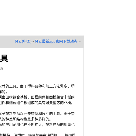
风云(中国)
>
风云最新app官网下载动态
>
具
49
尺寸的工具。由于塑料品种和加工方法繁多，塑
样的。
括由凹模组合基板、凹模组件和凹模组合卡板组
组件和侧截组合板组成的具有可变型芯的凸模。
赋予塑料制品以完整构型和尺寸的工具。由于塑
具的种类和结构也是多种多样的。
品的应用范围也在不断扩大，塑料产品的用量也
型模腔。注塑时，模具装夹在
注塑机上，熔融塑