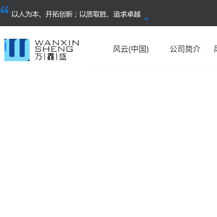
风云(中国)
公司简介