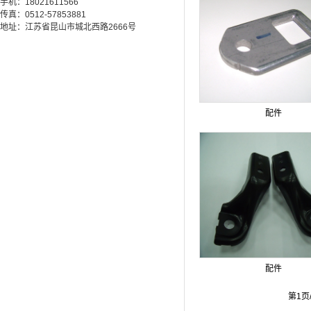
手机：18021611566
传真：0512-57853881
地址：江苏省昆山市城北西路2666号
配件
配件
第1页