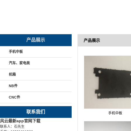
产品展示
产品展示
手机中板
汽车、家电类
机箱
NB件
CNC件
联系我们
手机中板
风云最新app官网下载
联系人：石先生